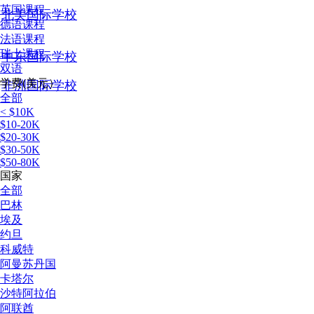
英国课程
北美国际学校
德语课程
法语课程
瑞士课程
中东国际学校
双语
学费(美元）
非洲国际学校
全部
< $10K
$10-20K
$20-30K
$30-50K
$50-80K
国家
全部
巴林
埃及
约旦
科威特
阿曼苏丹国
卡塔尔
沙特阿拉伯
阿联酋