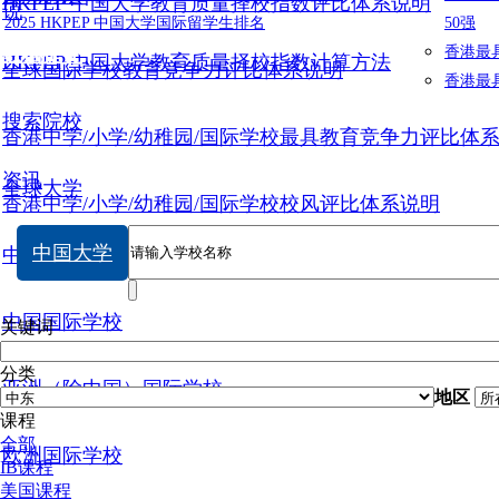
HKPEP 中国大学教育质量择校指数评比体系说明
说
2025 HKPEP 中国大学国际留学生排名
50强
数据提交
香港最
HKPEP 中国大学教育质量择校指数计算方法
全球国际学校教育竞争力评比体系说明
香港最
搜索院校
香港中学/小学/幼稚园/国际学校最具教育竞争力评比体
资讯
全球大学
香港中学/小学/幼稚园/国际学校校风评比体系说明
中国大学
中国大学
中国国际学校
关键词
分类
亚洲（除中国）国际学校
地区
课程
全部
欧洲国际学校
IB课程
美国课程