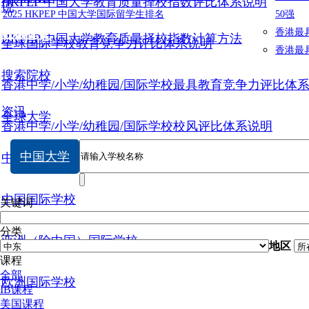
HKPEP 中国大学教育质量择校指数评比体系说明
说
2025 HKPEP 中国大学国际留学生排名
50强
数据提交
香港最
HKPEP 中国大学教育质量择校指数计算方法
全球国际学校教育竞争力评比体系说明
香港最
搜索院校
香港中学/小学/幼稚园/国际学校最具教育竞争力评比体
资讯
全球大学
香港中学/小学/幼稚园/国际学校校风评比体系说明
中国大学
中国大学
中国国际学校
关键词
分类
亚洲（除中国）国际学校
地区
课程
全部
欧洲国际学校
IB课程
美国课程