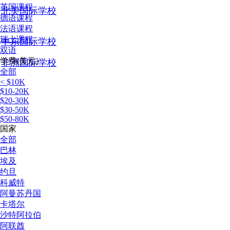
英国课程
北美国际学校
德语课程
法语课程
瑞士课程
中东国际学校
双语
学费(美元）
非洲国际学校
全部
< $10K
$10-20K
$20-30K
$30-50K
$50-80K
国家
全部
巴林
埃及
约旦
科威特
阿曼苏丹国
卡塔尔
沙特阿拉伯
阿联酋