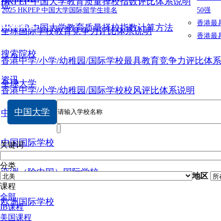
HKPEP 中国大学教育质量择校指数评比体系说明
说
2025 HKPEP 中国大学国际留学生排名
50强
数据提交
香港最
HKPEP 中国大学教育质量择校指数计算方法
全球国际学校教育竞争力评比体系说明
香港最
搜索院校
香港中学/小学/幼稚园/国际学校最具教育竞争力评比体
资讯
全球大学
香港中学/小学/幼稚园/国际学校校风评比体系说明
中国大学
中国大学
中国国际学校
关键词
分类
亚洲（除中国）国际学校
地区
课程
全部
欧洲国际学校
IB课程
美国课程