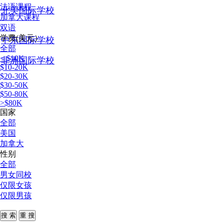
法语课程
北美国际学校
加拿大课程
双语
学费(美元）
中东国际学校
全部
< $10K
非洲国际学校
$10-20K
$20-30K
$30-50K
$50-80K
>$80K
国家
全部
美国
加拿大
性别
全部
男女同校
仅限女孩
仅限男孩