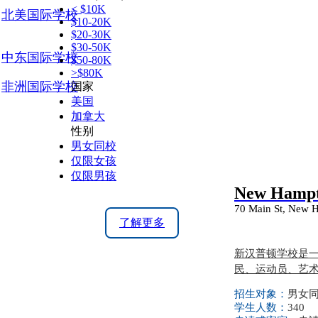
< $10K
北美国际学校
$10-20K
$20-30K
$30-50K
中东国际学校
$50-80K
>$80K
非洲国际学校
国家
美国
加拿大
性别
男女同校
仅限女孩
仅限男孩
New Hampt
70 Main St, New 
了解更多
新汉普顿学校是
民、运动员、艺
招生对象：
男女同校
学生人数：
340