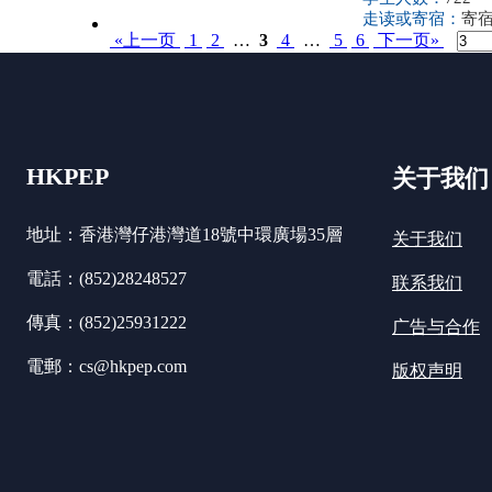
走读或寄宿：
寄
«上一页
1
2
…
3
4
…
5
6
下一页»
HKPEP
关于我们
地址：香港灣仔港灣道18號中環廣場35層
关于我们
電話：(852)28248527
联系我们
傳真：(852)25931222
广告与合作
電郵：cs@hkpep.com
版权声明