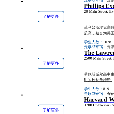
走读或寄宿：
走讀
Phillips E
20 Main Street, E
了解更多
菲利普斯埃克塞特
质高，被誉为美
学生人数：
1078
走读或寄宿：
走讀
The Lawren
2500 Main Street,
了解更多
劳伦斯威尔高中由
时的校长詹姆斯∙
学生人数：
819
走读或寄宿：
寄
Harvard-We
3700 Coldwater Ca
了解更多