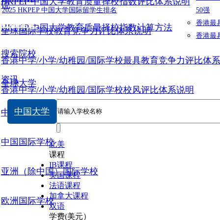
HKPEP 中国大学教育质量择校指数评比体系说明
说
2025 HKPEP 中国大学国际留学生排名
50强
数据提交
香港最
HKPEP 中国大学教育质量择校指数计算方法
全球国际学校教育竞争力评比体系说明
香港最
搜索院校
香港中学/小学/幼稚园/国际学校最具教育竞争力评比体
资讯
全球大学
香港中学/小学/幼稚园/国际学校校风评比体系说明
中国大学
中国大学
中国国际学校
北美
课程
IB课程
亚洲（除中国）国际学校
美国课程
法语课程
加拿大课程
欧洲国际学校
双语
学费(美元）