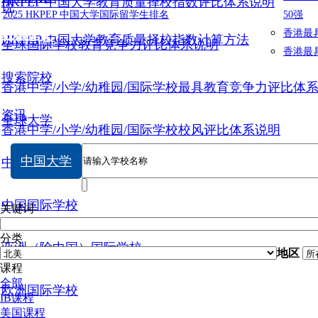
HKPEP 中国大学教育质量择校指数评比体系说明
说
2025 HKPEP 中国大学国际留学生排名
50强
数据提交
香港最
HKPEP 中国大学教育质量择校指数计算方法
全球国际学校教育竞争力评比体系说明
香港最
搜索院校
香港中学/小学/幼稚园/国际学校最具教育竞争力评比体
资讯
全球大学
香港中学/小学/幼稚园/国际学校校风评比体系说明
中国大学
中国大学
中国国际学校
关键词
分类
亚洲（除中国）国际学校
地区
课程
全部
欧洲国际学校
IB课程
美国课程