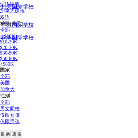
法语课程
北美国际学校
加拿大课程
双语
学费(美元）
中东国际学校
全部
< $10K
非洲国际学校
$10-20K
$20-30K
$30-50K
$50-80K
>$80K
国家
全部
美国
加拿大
性别
全部
男女同校
仅限女孩
仅限男孩