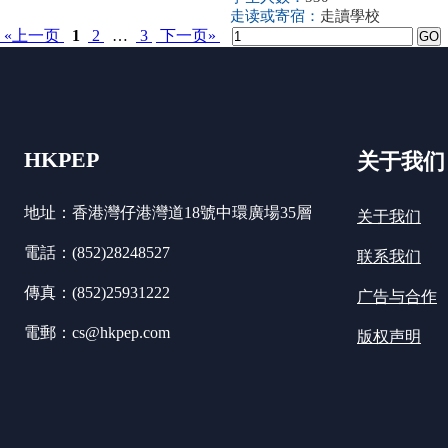
走读或寄宿：
走讀學校
«上一页
1
2
…
3
下一页»
HKPEP
关于我们
地址：香港灣仔港灣道18號中環廣場35層
关于我们
電話：(852)28248527
联系我们
傳真：(852)25931222
广告与合作
電郵：cs@hkpep.com
版权声明