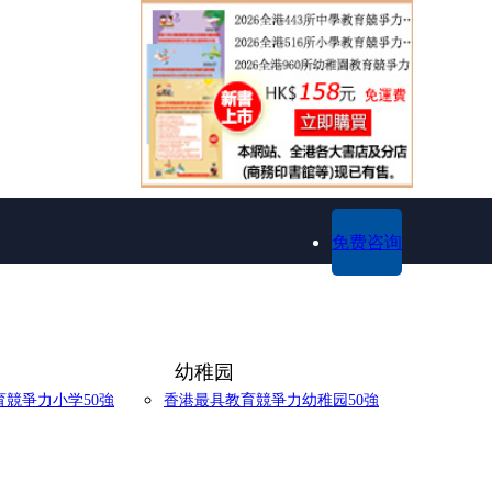
免费咨询
幼稚园
競爭力小学50強
香港最具教育競爭力幼稚园50強