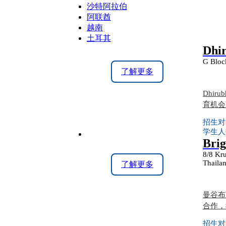
沙特阿拉伯
阿联酋
越南
土耳其
Dhir
G Bloc
了解更多
Dhir
育机会
招生对
学生人
Brig
8/8 Kr
Thaila
了解更多
曼谷布
合作，
招生对