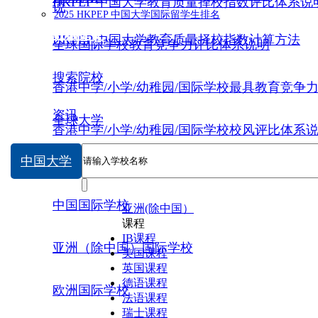
HKPEP 中国大学教育质量择校指数评比体系说
说
2025 HKPEP 中国大学国际留学生排名
数据提交
HKPEP 中国大学教育质量择校指数计算方法
全球国际学校教育竞争力评比体系说明
搜索院校
香港中学/小学/幼稚园/国际学校最具教育竞争
资讯
全球大学
香港中学/小学/幼稚园/国际学校校风评比体系
中国大学
中国大学
中国国际学校
亚洲(除中国）
课程
IB课程
亚洲（除中国）国际学校
美国课程
英国课程
德语课程
欧洲国际学校
法语课程
瑞士课程