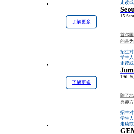
走读或
Seou
15 Seo
了解更多
首尔国际
的是为
招生对
学生人
走读或
Jume
19th St
了解更多
除了地
兴趣方
招生对
学生人
走读或
GEM