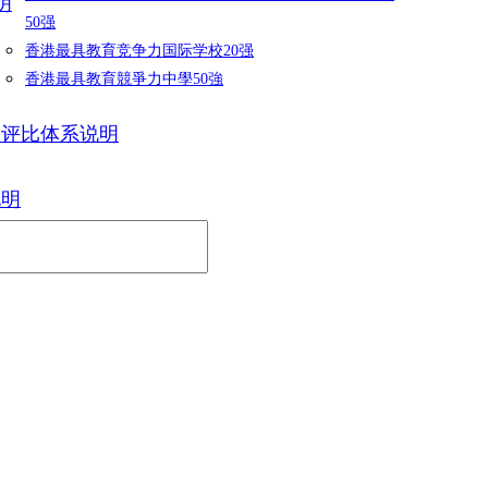
明
50强
香港最具教育竞争力国际学校20强
香港最具教育競爭力中學50強
力评比体系说明
说明