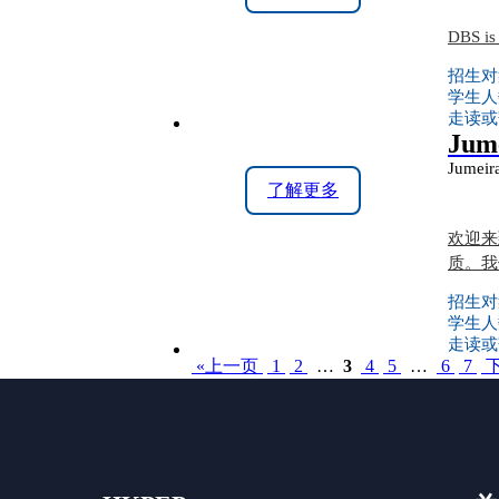
DBS is 
招生对
学生人
走读或
Jume
Jumeir
了解更多
欢迎来
质。我
招生对
学生人
走读或
«上一页
1
2
…
3
4
5
…
6
7
下