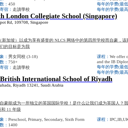
数：
450
每年的学费(最
寄宿：
走讀學校
每年的学费(最
h London Collegiate School (Singapore)
pot Rd, 109708, Singapore
S（新加坡）以成为享有盛誉的 NLCS 网络中的第四所学校而自豪
们的目标是为我
象：
男女同校 (3-18)
课程：
We offer 
and the IB Dipl
数：
750+
每年的学费(最
寄宿：
走讀學校
每年的学费(最
British International School of Riyadh
uhada, Riyadh 13241, Saudi Arabia
自豪能成为一所独立的英国国际学校！是什么让我们成为英国人？我们
级和 11 年级
象：
Preschool, Primary, Secondary, Sixth Form
课程：
IPC,IB,U
数：
1400