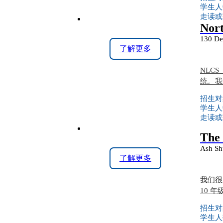
学生人
走读或
Nort
130 De
了解更多
NLC
统。我
招生对
学生人
走读或
The 
Ash Sh
了解更多
我们很
10 年
招生对
学生人