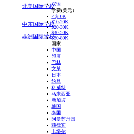
双语
北美国际学校
学费(美元）
< $10K
$10-20K
中东国际学校
$20-30K
$30-50K
非洲国际学校
$50-80K
国家
中国
印度
巴林
文莱
日本
约旦
科威特
马来西亚
新加坡
韩国
泰国
阿曼苏丹国
菲律宾
卡塔尔