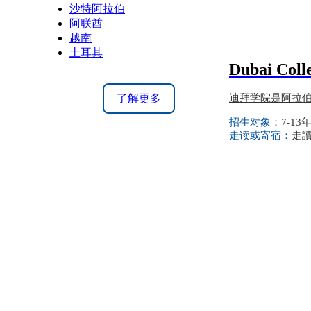
沙特阿拉伯
阿联酋
越南
土耳其
Dubai Coll
了解更多
迪拜学院是阿拉
招生对象：
7-13
走读或寄宿：
走