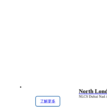
North Lond
NLCS Dubai Nad A
了解更多