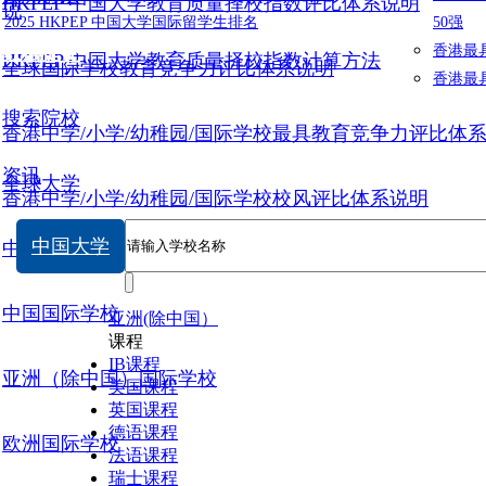
HKPEP 中国大学教育质量择校指数评比体系说明
说
2025 HKPEP 中国大学国际留学生排名
50强
数据提交
香港最
HKPEP 中国大学教育质量择校指数计算方法
全球国际学校教育竞争力评比体系说明
香港最
搜索院校
香港中学/小学/幼稚园/国际学校最具教育竞争力评比体
资讯
全球大学
香港中学/小学/幼稚园/国际学校校风评比体系说明
中国大学
中国大学
中国国际学校
亚洲(除中国）
课程
IB课程
亚洲（除中国）国际学校
美国课程
英国课程
德语课程
欧洲国际学校
法语课程
瑞士课程