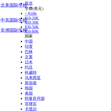
双语
北美国际学校
学费(美元）
< $10K
$10-20K
中东国际学校
$20-30K
$30-50K
非洲国际学校
$50-80K
国家
中国
印度
巴林
文莱
日本
约旦
科威特
马来西亚
新加坡
韩国
泰国
阿曼苏丹国
菲律宾
卡塔尔