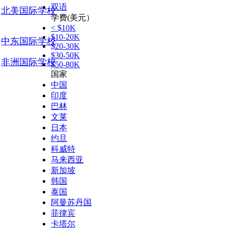
双语
北美国际学校
学费(美元）
< $10K
$10-20K
中东国际学校
$20-30K
$30-50K
非洲国际学校
$50-80K
国家
中国
印度
巴林
文莱
日本
约旦
科威特
马来西亚
新加坡
韩国
泰国
阿曼苏丹国
菲律宾
卡塔尔