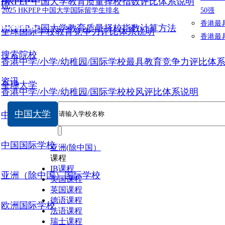
HKPEP 中国大学教育质量择校指数评比体系说明
说
2025 HKPEP 中国大学国际留学生排名
50强
数据提交
香港最
HKPEP 中国大学教育质量择校指数计算方法
全球国际学校教育竞争力评比体系说明
香港最
搜索院校
香港中学/小学/幼稚园/国际学校最具教育竞争力评比体
资讯
全球大学
香港中学/小学/幼稚园/国际学校校风评比体系说明
中国大学
中国大学
中国国际学校
亚洲(除中国）
课程
IB课程
亚洲（除中国）国际学校
美国课程
英国课程
德语课程
欧洲国际学校
法语课程
瑞士课程